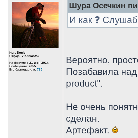
Шура Осечкин пи
И как ❓ Слушабе
Имя:
Denis
Откуда:
Vladivostok
Вероятно, прост
На форуме с
21 июн 2014
Сообщений:
2655
Позабавила надп
Его благодарили:
735
product".
Не очень понятн
сделан.
Артефакт.