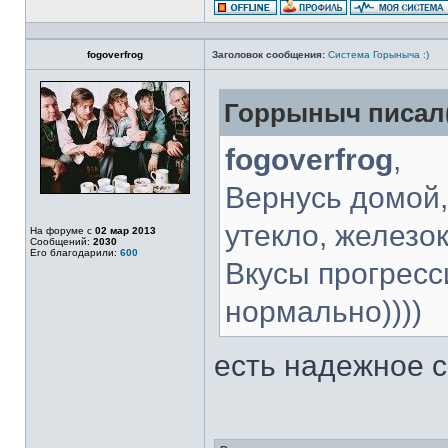
fogoverfrog
Заголовок сообщения:
Система Горыныча :)
Горрыныч писал(
fogoverfrog
,
Вернусь домой,
утекло, железо
На форуме с
02 мар 2013
Сообщений:
2030
Его благодарили:
600
Вкусы прогресс
нормально))))
есть надежное 