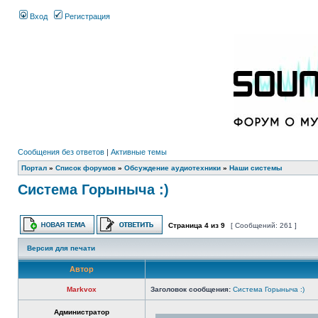
Вход
Регистрация
Сообщения без ответов
|
Активные темы
Портал
»
Список форумов
»
Обсуждение аудиотехники
»
Наши системы
Система Горыныча :)
Страница
4
из
9
[ Сообщений: 261 ]
Версия для печати
Автор
Markvox
Заголовок сообщения:
Система Горыныча :)
Администратор