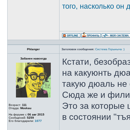
того, насколько он 
Phlanger
Заголовок сообщения:
Система Горыныча :)
Забанен навсегда
Кстати, безобра
на какуюнть дюал
такую дюаль не 
Сюда же и филип
Это за которые 
Возраст:
111
Откуда:
Moskau
в состоянии "тъя
На форуме с
06 авг 2015
Сообщений:
5259
Его благодарили:
1077