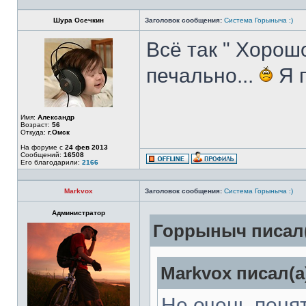
Шура Осечкин
Заголовок сообщения:
Система Горыныча :)
Всё так " Хорош
печально...
Я п
Имя:
Александр
Возраст:
56
Откуда:
г.Омск
На форуме с
24 фев 2013
Сообщений:
16508
Его благодарили:
2166
Markvox
Заголовок сообщения:
Система Горыныча :)
Администратор
Горрыныч писал(
Markvox писал(а
Не очень понят