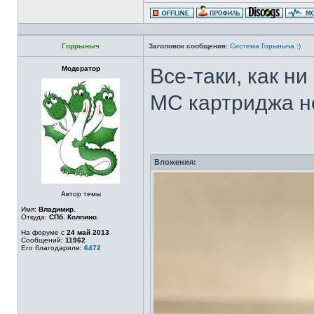
Горрыныч
Заголовок сообщения:
Система Горыныча :)
Модератор
Все-таки, как ни
МС картриджа н
Вложения:
Автор темы
Имя:
Владимир.
Откуда:
СПб. Колпино.
На форуме с
24 май 2013
Сообщений:
11962
Его благодарили:
6472