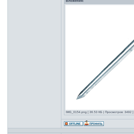
Вложения:
IMG_0154.png [ 36.53 КБ | Просмотров: 3492 ]