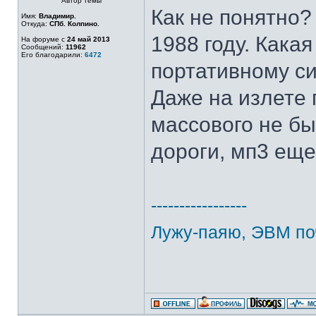
Автор темы
Как не понятно?
Имя:
Владимир.
Откуда:
СПб. Колпино.
1988 году. Кака
На форуме с
24 май 2013
Сообщений:
11962
Его благодарили:
6472
портативному с
Даже на излете 
массового не б
дороги, мп3 еще
-----------------
Лужу-паяю, ЭВМ по