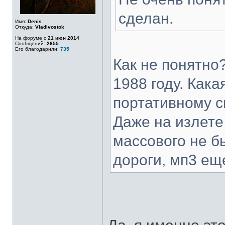
сделан.
Имя:
Denis
Откуда:
Vladivostok
На форуме с
21 июн 2014
Сообщений:
2655
Его благодарили:
735
Как не понятно
1988 году. Как
портативному 
Даже на излете 
массового не б
дороги, мп3 ещ