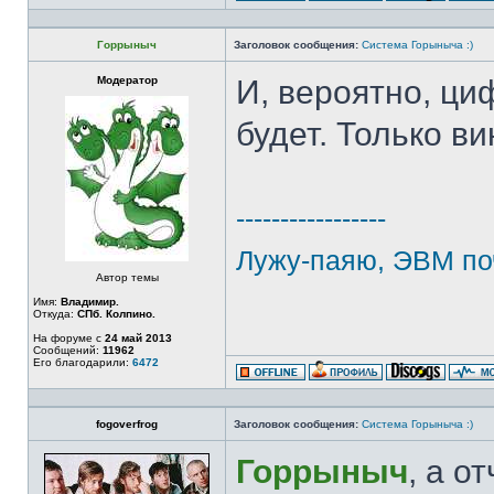
Горрыныч
Заголовок сообщения:
Система Горыныча :)
Модератор
И, вероятно, ци
будет. Только ви
-----------------
Лужу-паяю, ЭВМ по
Автор темы
Имя:
Владимир.
Откуда:
СПб. Колпино.
На форуме с
24 май 2013
Сообщений:
11962
Его благодарили:
6472
fogoverfrog
Заголовок сообщения:
Система Горыныча :)
Горрыныч
, а о