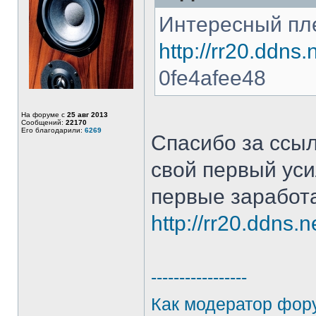
Интересный пле
http://rr20.ddns
0fe4afee48
На форуме с
25 авг 2013
Сообщений:
22170
Его благодарили:
6269
Спасибо за ссы
свой первый уси
первые заработ
http://rr20.ddns.
-----------------
Как модератор фору