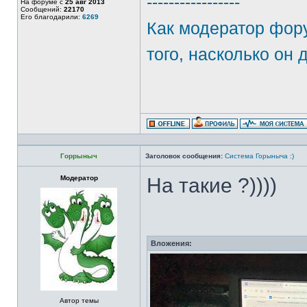
-----------------
На форуме с
25 авг 2013
Сообщений:
22170
Его благодарили:
6269
Как модератор фору
того, насколько он 
Горрыныч
Заголовок сообщения:
Система Горыныча :)
Модератор
На такие ?))))
Вложения:
Автор темы