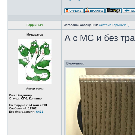
Горрыныч
Заголовок сообщения:
Система Горыныча :)
Модератор
А с МС и без тр
Вложения:
Автор темы
Имя:
Владимир.
Откуда:
СПб. Колпино.
На форуме с
24 май 2013
Сообщений:
11962
Его благодарили:
6472