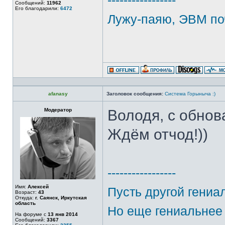
-----------------
Сообщений:
11962
Его благодарили:
6472
Лужу-паяю, ЭВМ по
afanasy
Заголовок сообщения:
Система Горыныча :)
Модератор
Володя, с обно
Ждём отчод!))
-----------------
Имя:
Алексей
Пусть другой гениа
Возраст:
43
Откуда:
г. Саянск, Иркутская
область
Но еще гениальнее 
На форуме с
13 янв 2014
Сообщений:
3367