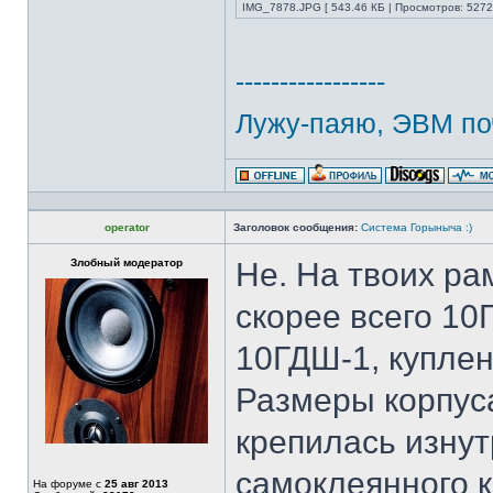
IMG_7878.JPG [ 543.46 КБ | Просмотров: 5272
-----------------
Лужу-паяю, ЭВМ по
operator
Заголовок сообщения:
Система Горыныча :)
Злобный модератор
Не. На твоих ра
скорее всего 10
10ГДШ-1, купле
Размеры корпуса
крепилась изнут
самоклеянного к
На форуме с
25 авг 2013