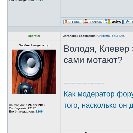
Его благодарили:
3255
operator
Заголовок сообщения:
Система Горыныча :)
Злобный модератор
Володя, Клевер
сами мотают?
-----------------
Как модератор фору
того, насколько он 
На форуме с
25 авг 2013
Сообщений:
22170
Его благодарили:
6269