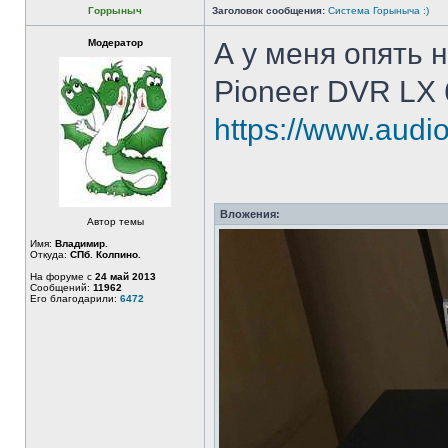
Горрыныч
Заголовок сообщения:
Система Горыныча :)
Модератор
А у меня опять 
Pioneer DVR LX 
https://www.audio
Вложения:
Автор темы
Имя:
Владимир.
Откуда:
СПб. Колпино.
На форуме с
24 май 2013
Сообщений:
11962
Его благодарили:
6472