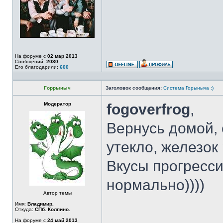
На форуме с
02 мар 2013
Сообщений:
2030
Его благодарили:
600
Горрыныч
Заголовок сообщения:
Система Горыныча :)
Модератор
fogoverfrog
,
Вернусь домой,
утекло, железок
Вкусы прогресси
нормально))))
Автор темы
Имя:
Владимир.
Откуда:
СПб. Колпино.
На форуме с
24 май 2013