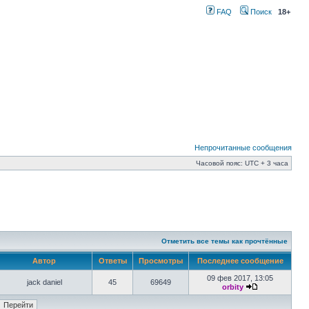
FAQ
Поиск
18+
Непрочитанные сообщения
Часовой пояс: UTC + 3 часа
Отметить все темы как прочтённые
Автор
Ответы
Просмотры
Последнее сообщение
09 фев 2017, 13:05
jack daniel
45
69649
orbity