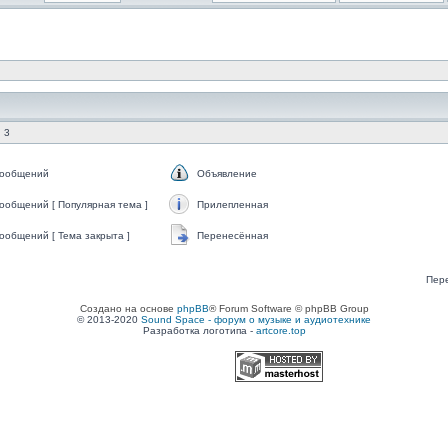
 3
сообщений
Объявление
ообщений [ Популярная тема ]
Прилепленная
ообщений [ Тема закрыта ]
Перенесённая
Пер
Создано на основе
phpBB
® Forum Software © phpBB Group
© 2013-2020
Sound Space - форум о музыке и аудиотехнике
Разработка логотипа -
artcore.top