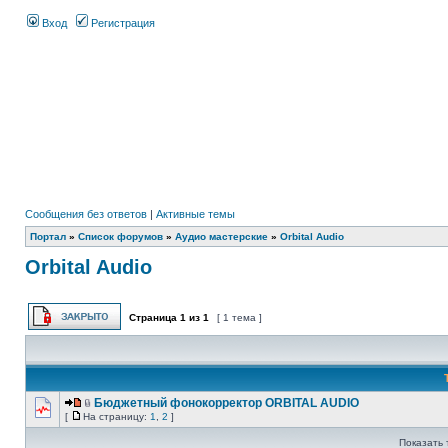
Вход
Регистрация
Сообщения без ответов
|
Активные темы
Портал
»
Список форумов
»
Аудио мастерские
»
Orbital Audio
Orbital Audio
Страница
1
из
1
[ 1 тема ]
Бюджетный фонокорректор ORBITAL AUDIO
[
На страницу:
1
,
2
]
Показать 