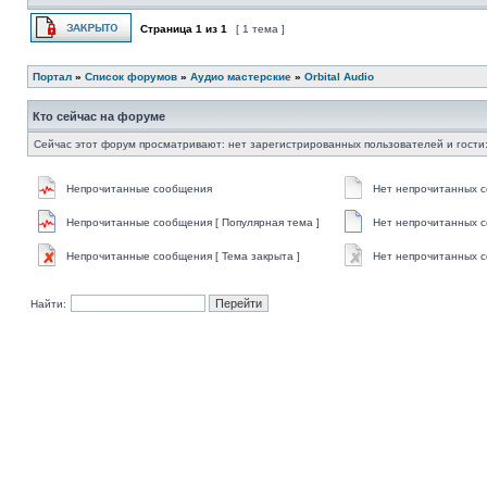
Страница
1
из
1
[ 1 тема ]
Портал
»
Список форумов
»
Аудио мастерские
»
Orbital Audio
Кто сейчас на форуме
Сейчас этот форум просматривают: нет зарегистрированных пользователей и гости:
Непрочитанные сообщения
Нет непрочитанных 
Непрочитанные сообщения [ Популярная тема ]
Нет непрочитанных с
Непрочитанные сообщения [ Тема закрыта ]
Нет непрочитанных с
Найти: