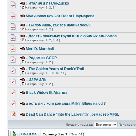
Италия и Итало-диско
[
На страницу:
1
,
2
,
3
]
Малиновая ночь от Олега Шаумарова
Ты помнишь, как всё начиналось?
[
На страницу:
1
,
2
]
Десять любимых групп и 10 любимых альбомов
[
На страницу:
1
,
2
,
3
,
4
]
Meri D. Marshall
Родом из СССР
[
На страницу:
1
,
2
]
The Golden Years of Rock'n'Roll
[
На страницу:
1
...
9
,
10
,
11
]
ИЗРАИЛЬ
[
На страницу:
1
,
2
]
Black Widow III, Akarma
а есть ли у кого команда Milk'n Blues на cd ?
Dead Can Dance "Into the Labyrinth", ремастер MFSL
Показать темы за:
Поле сорти
Страница
1
из
3
[ Тем: 64 ]