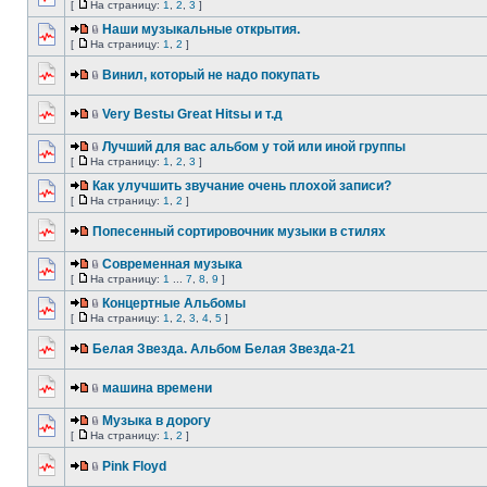
[
На страницу:
1
,
2
,
3
]
Наши музыкальные открытия.
[
На страницу:
1
,
2
]
Винил, который не надо покупать
Very Bestы Great Hitsы и т.д
Лучший для вас альбом у той или иной группы
[
На страницу:
1
,
2
,
3
]
Как улучшить звучание очень плохой записи?
[
На страницу:
1
,
2
]
Попесенный сортировочник музыки в стилях
Современная музыка
[
На страницу:
1
...
7
,
8
,
9
]
Концертные Альбомы
[
На страницу:
1
,
2
,
3
,
4
,
5
]
Белая Звезда. Альбом Белая Звезда-21
машина времени
Музыка в дорогу
[
На страницу:
1
,
2
]
Pink Floyd