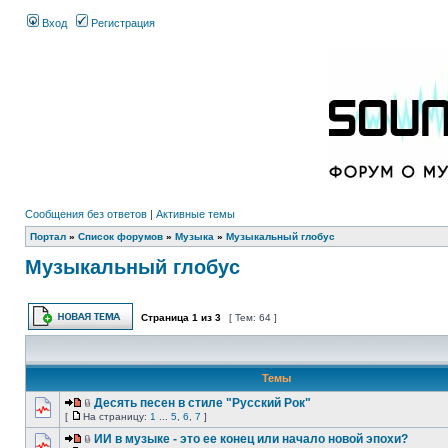
Вход
Регистрация
Сообщения без ответов
|
Активные темы
Портал
»
Список форумов
»
Музыка
»
Музыкальный глобус
Музыкальный глобус
Страница
1
из
3
[ Тем: 64 ]
Темы
Десять песен в стиле "Русский Рок"
[
На страницу:
1
...
5
,
6
,
7
]
ИИ в музыке - это ее конец или начало новой эпохи?